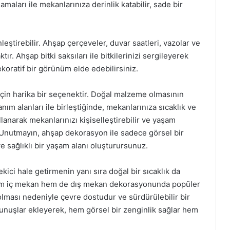
maları ile mekanlarınıza derinlik katabilir, sade bir
tirebilir. Ahşap çerçeveler, duvar saatleri, vazolar ve
r. Ahşap bitki saksıları ile bitkilerinizi sergileyerek
koratif bir görünüm elde edebilirsiniz.
için harika bir seçenektir. Doğal malzeme olmasının
anım alanları ile birleştiğinde, mekanlarınıza sıcaklık ve
ullanarak mekanlarınızı kişiselleştirebilir ve yaşam
z. Unutmayın, ahşap dekorasyon ile sadece görsel bir
 sağlıklı bir yaşam alanı oluşturursunuz.
kici hale getirmenin yanı sıra doğal bir sıcaklık da
hem iç mekan hem de dış mekan dekorasyonunda popüler
olması nedeniyle çevre dostudur ve sürdürülebilir bir
kunuşlar ekleyerek, hem görsel bir zenginlik sağlar hem