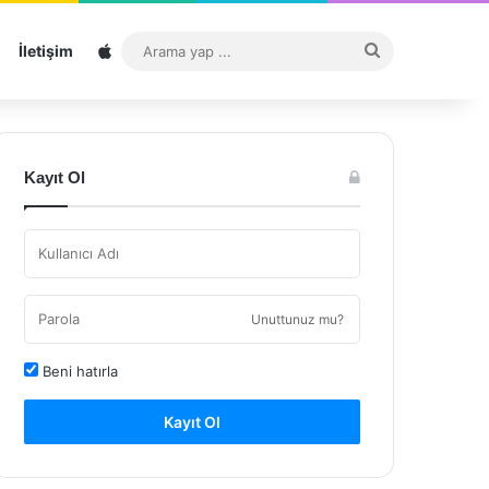
Sitemap
Arama
İletişim
yap
...
Kayıt Ol
Unuttunuz mu?
Beni hatırla
Kayıt Ol