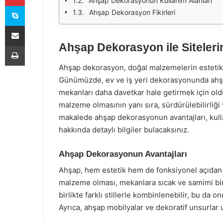
Ahşap Dekorasyonun Kullanım Alanları
Skype
Ahşap Dekorasyon Fikirleri
E-Posta ile paylaş
Ahşap Dekorasyon ile Sitelerin
Yazdır
Ahşap dekorasyon, doğal malzemelerin estetik v
Günümüzde, ev ve iş yeri dekorasyonunda ahşa
mekanları daha davetkar hale getirmek için old
malzeme olmasının yanı sıra, sürdürülebilirliği
makalede ahşap dekorasyonun avantajları, kullan
hakkında detaylı bilgiler bulacaksınız.
Ahşap Dekorasyonun Avantajları
Ahşap, hem estetik hem de fonksiyonel açıdan b
malzeme olması, mekanlara sıcak ve samimi bir 
birlikte farklı stillerle kombinlenebilir, bu da 
Ayrıca, ahşap mobilyalar ve dekoratif unsurlar u