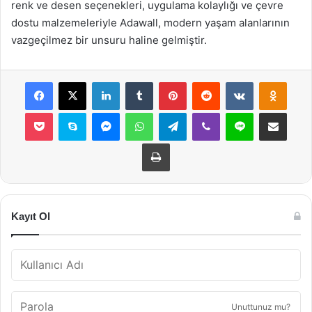
renk ve desen seçenekleri, uygulama kolaylığı ve çevre
dostu malzemeleriyle Adawall, modern yaşam alanlarının
vazgeçilmez bir unsuru haline gelmiştir.
Facebook
X
LinkedIn
Tumblr
Pinterest
Reddit
VKontakte
Odnok
Pocket
Skype
Messenger
WhatsApp
Telegram
Viber
Line
E-Posta ile payla
Yazdır
Kayıt Ol
Unuttunuz mu?