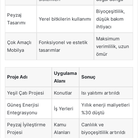
Biyoçeşitlilik,
Peyzaj
Yerel bitkilerin kullanımı
düşük bakım
Tasarımı
ihtiyacı
Maksimum
Çok Amaçlı
Fonksiyonel ve estetik
verimlilik, uzun
Mobilya
tasarımlar
ömür
Uygulama
Proje Adı
Sonuç
Alanı
Yeşil Çatı Projesi
Konutlar
Isı yalıtımı artırıldı
Güneş Enerjisi
Yıllık enerji maliyetleri
İş Yerleri
Entegrasyonu
%30 düştü
Peyzaj İyileştirme
Kamu
Canlılık ve
Projesi
Alanları
biyoçeşitlilik artırıldı