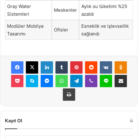
Gray Water
Aylık su tüketimi %25
Meskenler
Sistemleri
azaldı
Modüler Mobilya
Esneklik ve işlevsellik
Ofisler
Tasarımı
sağlandı
Facebook
X
LinkedIn
Tumblr
Pinterest
Reddit
VKontakte
Odnok
Pocket
Skype
Messenger
WhatsApp
Telegram
Viber
Line
E-Posta ile payla
Yazdır
Kayıt Ol