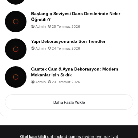
Başlangıç Seviyesi Dans Derslerinde Neler
Öğretilir?
Admin
25 Temmuz 2026
Yapı Dekorasyonunda Son Trendler
Admin
24 Temmuz 2026
Camtek Cam & Ayna Dekorasyon: Modern
Mekanlar İçin Şıklık
Admin
23 Temmuz 2026
Daha Fazla Yükle
Otel kapı kilidi
unblocked games
evden eve nakliyat