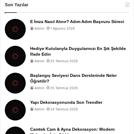
Son Yazılar
E İmza Nasıl Alınır? Adım Adım Başvuru Süreci
Admin
1 Ağustos 2026
Hediye Kutularıyla Duygularınızı En Şık Şekilde
İfade Edin
Admin
25 Temmuz 2026
Başlangıç Seviyesi Dans Derslerinde Neler
Öğretilir?
Admin
25 Temmuz 2026
Yapı Dekorasyonunda Son Trendler
Admin
24 Temmuz 2026
Camtek Cam & Ayna Dekorasyon: Modern