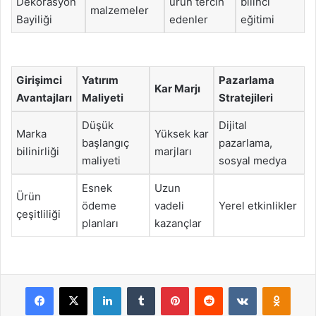
Dekorasyon
ürün tercih
bilinci
malzemeler
Bayiliği
edenler
eğitimi
Girişimci
Yatırım
Pazarlama
Kar Marjı
Avantajları
Maliyeti
Stratejileri
Düşük
Dijital
Marka
Yüksek kar
başlangıç
pazarlama,
bilinirliği
marjları
maliyeti
sosyal medya
Esnek
Uzun
Ürün
ödeme
vadeli
Yerel etkinlikler
çeşitliliği
planları
kazançlar
Facebook
X
LinkedIn
Tumblr
Pinterest
Reddit
VKontakte
Odnok