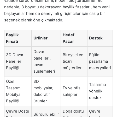
vadede sürdürülebilir bir iş modeli oluşturabilirler. Bu
nedenle, 3 boyutlu dekorasyon bayilik fırsatları, hem yeni
başlayanlar hem de deneyimli girişimciler için cazip bir
seçenek olarak öne çıkmaktadır.
Bayilik
Hedef
Ürünler
Destek
Fırsatı
Pazar
Duvar
3D Duvar
Bireysel ve
Eğitim,
panelleri,
Panelleri
ticari
pazarlama
tavan
Bayiliği
müşteriler
materyalleri
süslemeleri
Özel
3D
Tasarıma
Tasarım
mobilyalar,
Ev ve ofis
yönelik
Mobilya
dekoratif
sahipleri
destek
Bayiliği
ürünler
Çevre Dostu
Doğa dostu
Çevre
Sürdürülebilir