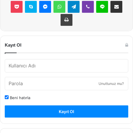
Pocket
Skype
Messenger
WhatsApp
Telegram
Viber
Line
E-Posta ile payla
Yazdır
Kayıt Ol
Unuttunuz mu?
Beni hatırla
Kayıt Ol